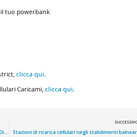
e il tuo powerbank
trict,
clicca qui
.
llulari Caricami,
clicca qui
.
SUCCESSIV
Le stazioni di ricarica cellulari Caricami per i Parchi Divertimento
Stazioni di ricarica cellulari negli stabilimenti balnear