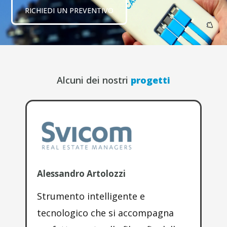
RICHIEDI UN PREVENTIVO
Alcuni dei nostri
progetti
Alessandro Artolozzi
Luc
Strumento intelligente e
Dur
tecnologico che si accompagna
Ski