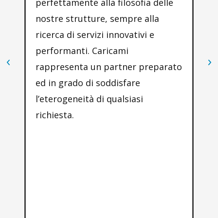
perfettamente alla filosofia delle
tea
nostre strutture, sempre alla
28 
ricerca di servizi innovativi e
off
performanti. Caricami
po
rappresenta un partner preparato
per
ed in grado di soddisfare
Ca
l’eterogeneità di qualsiasi
pre
richiesta.
to
sen
per
ha 
ap
nos
di